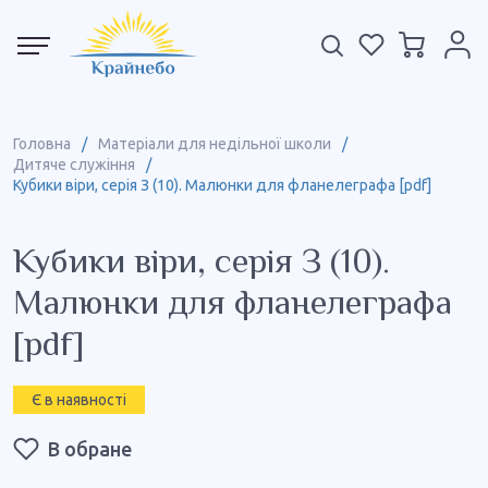
Головна
/
Матеріали для недільної школи
/
Дитяче служіння
/
Кубики віри, серія З (10). Малюнки для фланелеграфа [pdf]
Кубики віри, серія З (10).
Малюнки для фланелеграфа
[pdf]
Є в наявності
В обране