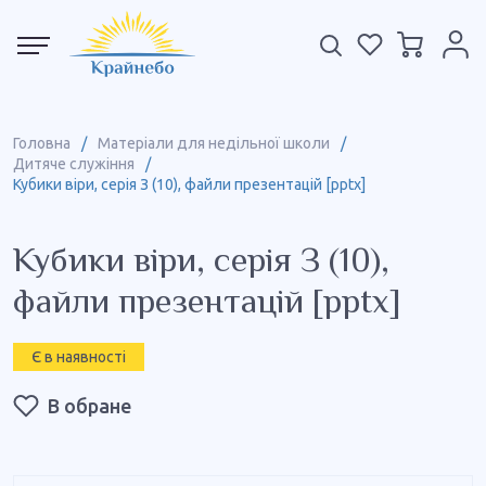
Головна
/
Матеріали для недільної школи
/
Дитяче служіння
/
Кубики віри, серія З (10), файли презентацій [pptx]
Кубики віри, серія З (10),
файли презентацій [pptx]
Є в наявності
В обране