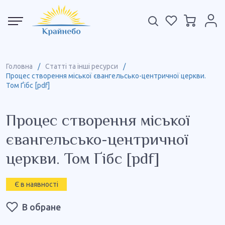
Головна
/
Статті та інші ресурси
/
Процес створення міської євангельсько-центричної церкви.
Том Ґібс [pdf]
Процес створення міської
євангельсько-центричної
церкви. Том Ґібс [pdf]
Є в наявності
В обране